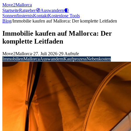
Move2Mallorca
Startseite
Ratgeber
🧭
Auswandern
🌒
Sonnenfinsternis
Kontakt
Kostenlose
Tools
Blog
/
Immobilie kaufen auf Mallorca: Der komplette Leitfaden
Immobilie kaufen auf Mallorca: Der
komplette Leitfaden
Move2Mallorca
·
27. Juli 2026
·
29
Aufrufe
Immobilien
Mallorca
Auswandern
Kaufprozess
Nebenkosten