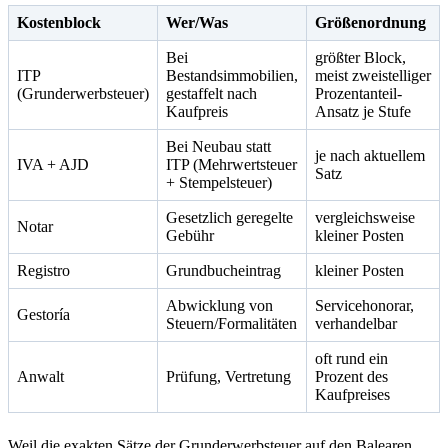
Kostenblock
Wer/Was
Größenordnung
Bei
größter Block,
ITP
Bestandsimmobilien,
meist zweistelliger
(Grunderwerbsteuer)
gestaffelt nach
Prozentanteil-
Kaufpreis
Ansatz je Stufe
Bei Neubau statt
je nach aktuellem
IVA + AJD
ITP (Mehrwertsteuer
Satz
+ Stempelsteuer)
Gesetzlich geregelte
vergleichsweise
Notar
Gebühr
kleiner Posten
Registro
Grundbucheintrag
kleiner Posten
Abwicklung von
Servicehonorar,
Gestoría
Steuern/Formalitäten
verhandelbar
oft rund ein
Anwalt
Prüfung, Vertretung
Prozent des
Kaufpreises
Weil die exakten Sätze der Grunderwerbsteuer auf den Balearen