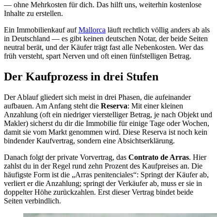
— ohne Mehrkosten für dich. Das hilft uns, weiterhin kostenlose
Inhalte zu erstellen.
Ein Immobilienkauf auf
Mallorca
läuft rechtlich völlig anders ab als
in Deutschland — es gibt keinen deutschen Notar, der beide Seiten
neutral berät, und der Käufer trägt fast alle Nebenkosten. Wer das
früh versteht, spart Nerven und oft einen fünfstelligen Betrag.
Der Kaufprozess in drei Stufen
Der Ablauf gliedert sich meist in drei Phasen, die aufeinander
aufbauen. Am Anfang steht die
Reserva
: Mit einer kleinen
Anzahlung (oft ein niedriger vierstelliger Betrag, je nach Objekt und
Makler) sicherst du dir die Immobilie für einige Tage oder Wochen,
damit sie vom Markt genommen wird. Diese Reserva ist noch kein
bindender Kaufvertrag, sondern eine Absichtserklärung.
Danach folgt der private Vorvertrag, das
Contrato de Arras
. Hier
zahlst du in der Regel rund zehn Prozent des Kaufpreises an. Die
häufigste Form ist die „Arras penitenciales“: Springt der Käufer ab,
verliert er die Anzahlung; springt der Verkäufer ab, muss er sie in
doppelter Höhe zurückzahlen. Erst dieser Vertrag bindet beide
Seiten verbindlich.