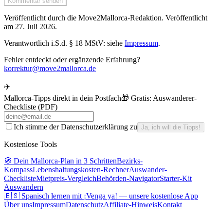
Kommentar senden
Veröffentlicht durch die
Move2Mallorca
-Redaktion.
Veröffentlicht
am
27. Juli 2026
.
Verantwortlich i.S.d. § 18 MStV: siehe
Impressum
.
Fehler entdeckt oder ergänzende Erfahrung?
korrektur@move2mallorca.de
✈️
Mallorca-Tipps direkt in dein Postfach
🎁 Gratis:
Auswanderer-
Checkliste (PDF)
Ich stimme der Datenschutzerklärung zu
Ja, ich will die Tipps!
Kostenlose Tools
🧭 Dein Mallorca-Plan in 3 Schritten
Bezirks-
Kompass
Lebenshaltungskosten-Rechner
Auswander-
Checkliste
Mietpreis-Vergleich
Behörden-Navigator
Starter-Kit
Auswandern
🇪🇸 Spanisch lernen mit ¡Venga ya! — unsere kostenlose App
Über uns
Impressum
Datenschutz
Affiliate-Hinweis
Kontakt