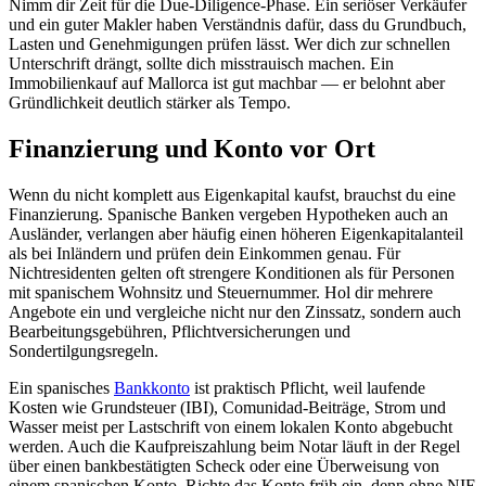
Nimm dir Zeit für die Due-Diligence-Phase. Ein seriöser Verkäufer
und ein guter Makler haben Verständnis dafür, dass du Grundbuch,
Lasten und Genehmigungen prüfen lässt. Wer dich zur schnellen
Unterschrift drängt, sollte dich misstrauisch machen. Ein
Immobilienkauf auf Mallorca ist gut machbar — er belohnt aber
Gründlichkeit deutlich stärker als Tempo.
Finanzierung und Konto vor Ort
Wenn du nicht komplett aus Eigenkapital kaufst, brauchst du eine
Finanzierung. Spanische Banken vergeben Hypotheken auch an
Ausländer, verlangen aber häufig einen höheren Eigenkapitalanteil
als bei Inländern und prüfen dein Einkommen genau. Für
Nichtresidenten gelten oft strengere Konditionen als für Personen
mit spanischem Wohnsitz und Steuernummer. Hol dir mehrere
Angebote ein und vergleiche nicht nur den Zinssatz, sondern auch
Bearbeitungsgebühren, Pflichtversicherungen und
Sondertilgungsregeln.
Ein spanisches
Bankkonto
ist praktisch Pflicht, weil laufende
Kosten wie Grundsteuer (IBI), Comunidad-Beiträge, Strom und
Wasser meist per Lastschrift von einem lokalen Konto abgebucht
werden. Auch die Kaufpreiszahlung beim Notar läuft in der Regel
über einen bankbestätigten Scheck oder eine Überweisung von
einem spanischen Konto. Richte das Konto früh ein, denn ohne NIE