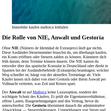
Immobilie kaufen mallorca leitfaden
Die Rolle von NIE, Anwalt und Gestoría
Ohne
NIE
(Número de Identidad de Extranjero) läuft gar nichts.
Diese Ausländer-Steuernummer brauchst du, um überhaupt kaufen,
ein Konto eröffnen oder Steuern zahlen zu können. Kümmere dich
früh darum, denn Termine können dauern. Die NIE kannst du
entweder über das spanische Konsulat in Deutschland oder direkt in
Spanien bei der Ausländerbehörde (Extranjería) beantragen; welcher
Weg schneller ist, hängt von der aktuellen Terminlage ab. Viele
Käufer lassen sich dabei von einer Gestoría oder ihrem Anwalt per
Vollmacht vertreten, was Zeit und Reisen spart.
Der
Anwalt
ist auf
Mallorca
keine Luxusoption, sondern der
wichtigste Schutz des Käufers. Er prüft die Eigentumsverhältnisse,
offene Lasten, Baugenehmigungen und den Vertrag, bevor du
unterschreibst. Die
Gestoría
übernimmt danach die administrative
Abwicklung — Steuererklärungen, Ummeldungen von Strom und