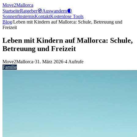
Move2Mallorca
Startseite
Ratgeber
🧭
Auswandern
🌒
Sonnenfinsternis
Kontakt
Kostenlose
Tools
Blog
/
Leben mit Kindern auf Mallorca: Schule, Betreuung und
Freizeit
Leben mit Kindern auf Mallorca: Schule,
Betreuung und Freizeit
Move2Mallorca
·
31. März 2026
·
4
Aufrufe
Familie