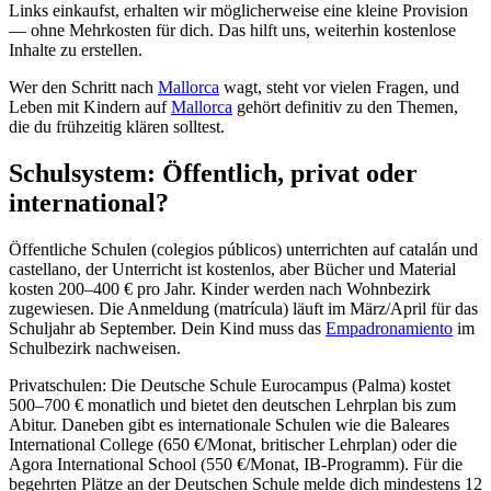
Links einkaufst, erhalten wir möglicherweise eine kleine Provision
— ohne Mehrkosten für dich. Das hilft uns, weiterhin kostenlose
Inhalte zu erstellen.
Wer den Schritt nach
Mallorca
wagt, steht vor vielen Fragen, und
Leben mit Kindern auf
Mallorca
gehört definitiv zu den Themen,
die du frühzeitig klären solltest.
Schulsystem: Öffentlich, privat oder
international?
Öffentliche Schulen (colegios públicos) unterrichten auf catalán und
castellano, der Unterricht ist kostenlos, aber Bücher und Material
kosten 200–400 € pro Jahr. Kinder werden nach Wohnbezirk
zugewiesen. Die Anmeldung (matrícula) läuft im März/April für das
Schuljahr ab September. Dein Kind muss das
Empadronamiento
im
Schulbezirk nachweisen.
Privatschulen: Die Deutsche Schule Eurocampus (Palma) kostet
500–700 € monatlich und bietet den deutschen Lehrplan bis zum
Abitur. Daneben gibt es internationale Schulen wie die Baleares
International College (650 €/Monat, britischer Lehrplan) oder die
Agora International School (550 €/Monat, IB-Programm). Für die
begehrten Plätze an der Deutschen Schule melde dich mindestens 12