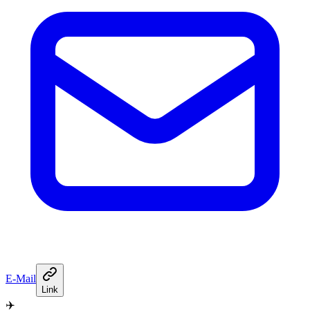
E-Mail
Link
✈️