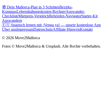
🧭 Dein Mallorca-Plan in 3 Schritten
Bezirks-
Kompass
Lebenshaltungskosten-Rechner
Auswander-
Checkliste
Mietpreis-Vergleich
Behörden-Navigator
Starter-Kit
Auswandern
🇪🇸 Spanisch lernen mit ¡Venga ya! — unsere kostenlose App
Über uns
Impressum
Datenschutz
Affiliate-Hinweis
Kontakt
©
2026
Move2Mallorca
Fotos ©
Move2Mallorca
& Unsplash. Alle Rechte vorbehalten.