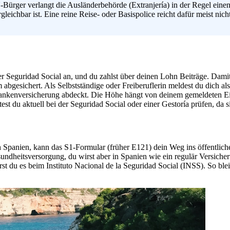
U-Bürger verlangt die Ausländerbehörde (Extranjería) in der Regel ei
chbar ist. Eine reine Reise- oder Basispolice reicht dafür meist nicht
 der Seguridad Social an, und du zahlst über deinen Lohn Beiträge. Dami
abgesichert. Als Selbstständige oder Freiberuflerin meldest du dich a
rankenversicherung abdeckt. Die Höhe hängt von deinem gemeldeten Ei
 du aktuell bei der Seguridad Social oder einer Gestoría prüfen, da si
ch Spanien, kann das S1-Formular (früher E121) dein Weg ins öffentlic
ndheitsversorgung, du wirst aber in Spanien wie ein regulär Versiche
rst du es beim Instituto Nacional de la Seguridad Social (INSS). So ble