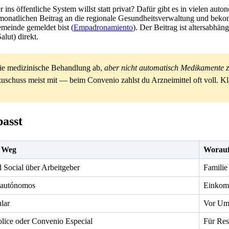
r ins öffentliche System willst statt privat? Dafür gibt es in vielen
ten monatlichen Beitrag an die regionale Gesundheitsverwaltung und bek
emeinde gemeldet bist (
Empadronamiento
). Der Beitrag ist altersabhän
alut) direkt.
die medizinische Behandlung ab,
aber nicht automatisch Medikamente z
chuss meist mit — beim Convenio zahlst du Arzneimittel oft voll. K
passt
r Weg
Worauf
 Social über Arbeitgeber
Familie
 autónomos
Einkom
lar
Vor Umz
olice oder Convenio Especial
Für Res