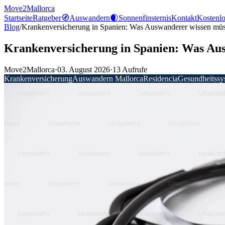
Move2Mallorca
Startseite
Ratgeber
🧭
Auswandern
🌒
Sonnenfinsternis
Kontakt
Kostenlo
Blog
/
Krankenversicherung in Spanien: Was Auswanderer wissen mü
Krankenversicherung in Spanien: Was Au
Move2Mallorca
·
03. August 2026
·
13
Aufrufe
Krankenversicherung
Auswandern Mallorca
Residencia
Gesundheitssy