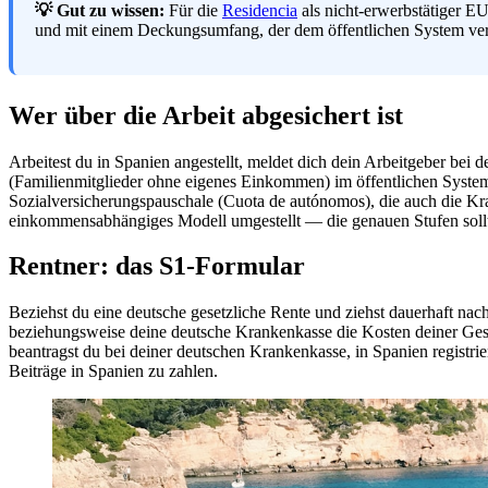
💡 Gut zu wissen:
Für die
Residencia
als nicht-erwerbstätiger E
und mit einem Deckungsumfang, der dem öffentlichen System verglei
Wer über die Arbeit abgesichert ist
Arbeitest du in Spanien angestellt, meldet dich dein Arbeitgeber bei
(Familienmitglieder ohne eigenes Einkommen) im öffentlichen System 
Sozialversicherungspauschale (Cuota de autónomos), die auch die K
einkommensabhängiges Modell umgestellt — die genauen Stufen solltest
Rentner: das S1-Formular
Beziehst du eine deutsche gesetzliche Rente und ziehst dauerhaft na
beziehungsweise deine deutsche Krankenkasse die Kosten deiner Gesu
beantragst du bei deiner deutschen Krankenkasse, in Spanien registrie
Beiträge in Spanien zu zahlen.