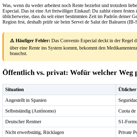
Was, wenn du weder arbeitest noch Rente beziehst und trotzdem liebe
Especial. Das ist eine Art freiwilliger Einkauf: Du zahlst einen fes
üblicherweise, dass du seit einer bestimmten Zeit im Padrón deiner G
Region fest, deshalb prüfe sie beim Servei de Salut der Balearen (IB-S
⚠️ Häufiger Fehler:
Das Convenio Especial deckt in der Regel 
über eine Rente ins System kommt, bekommt den Medikamentenzus
brauchst.
Öffentlich vs. privat: Wofür welcher Weg 
Situation
Übliche
Angestellt in Spanien
Seguridad
Selbstständig (Autónomo)
Cuota de
Deutscher Rentner
S1-Formu
Nicht erwerbstätig, Rücklagen
Private P