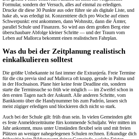
Formular, sondern der Versuch, alles auf einmal zu erledigen.
Drucke dir diese 30 Punkte aus oder führe sie als digitale Liste, und
hake ab, was erledigt ist. Konzentriere dich pro Woche auf einen
Schwerpunkt: erst ankommen, dann Wohnsitz, dann die Ämter,
parallel Schule und Finanzen. So wird aus dem großen Berg eine
überschaubare Abfolge kleiner Schritte — und der Traum vom
Leben auf Mallorca bekommt einen realistischen Fahrplan.
Was du bei der Zeitplanung realistisch
einkalkulieren solltest
Die größte Unbekannte ist fast immer die Extranjería. Freie Termine
für die cita previa sind auf Mallorca oft knapp, gerade in Palma und
in der Hochsaison. Plane hier keine feste Deadline ein, sondern
starte die Terminsuche so früh wie möglich — im Zweifel schon in
den ersten Tagen nach der Ankunft. Alle anderen Schritte, vom
Bankkonto über die Handynummer bis zum Padrón, lassen sich
meist zügiger erledigen und blockieren dich nicht so stark.
Auch bei der Schule gilt: früh dran sein. In vielen Gemeinden gibt
es feste Anmeldezeiträume fürs kommende Schuljahr. Wer mitten im
Jahr ankommt, muss unter Umständen flexibel sein und mit freien
Plätzen an weniger nahegelegenen Schulen rechnen. Erkundige dich