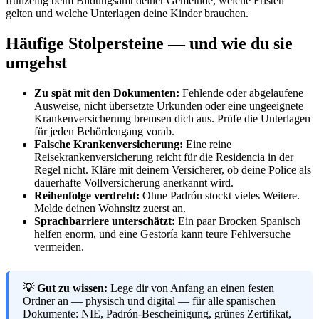
frühzeitig beim Bildungsamt deiner Gemeinde, welche Fristen
gelten und welche Unterlagen deine Kinder brauchen.
Häufige Stolpersteine — und wie du sie
umgehst
Zu spät mit den Dokumenten:
Fehlende oder abgelaufene
Ausweise, nicht übersetzte Urkunden oder eine ungeeignete
Krankenversicherung bremsen dich aus. Prüfe die Unterlagen
für jeden Behördengang vorab.
Falsche Krankenversicherung:
Eine reine
Reisekrankenversicherung reicht für die Residencia in der
Regel nicht. Kläre mit deinem Versicherer, ob deine Police als
dauerhafte Vollversicherung anerkannt wird.
Reihenfolge verdreht:
Ohne Padrón stockt vieles Weitere.
Melde deinen Wohnsitz zuerst an.
Sprachbarriere unterschätzt:
Ein paar Brocken Spanisch
helfen enorm, und eine Gestoría kann teure Fehlversuche
vermeiden.
💡 Gut zu wissen:
Lege dir von Anfang an einen festen
Ordner an — physisch und digital — für alle spanischen
Dokumente: NIE, Padrón-Bescheinigung, grünes Zertifikat,