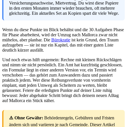
Versicherungsnachweise, Mietvertrag. Du wirst diese Papiere
in den ersten Monaten immer wieder brauchen, oft mehrere
gleichzeitig. Ein aktuelles Set an Kopien spart dir viele Wege.
Wenn du diese Punkte im Blick behältst und die 30 Aufgaben Phase
für Phase abarbeitest, wird der Umzug nach Mallorca zwar nicht
mühelos, aber planbar. Die
Bürokratie
ist kein Grund, den Traum
aufzugeben — sie ist nur ein Kapitel, das mit einer guten Liste
deutlich kürzer ausfällt.
Und noch etwas hilft ungemein: Rechne mit kleinen Rückschlägen
und nimm sie nicht persönlich. Ein Amt hat kurzfristig geschlossen,
ein Formular liegt in einer anderen Version vor, ein Termin wird
verschoben — das gehört zum Auswandern dazu und passiert
praktisch jedem. Wer diese Reibungsverluste von vornherein
einplant, statt jeden Umweg als Scheitern zu werten, bleibt
gelassener. Feiere die erledigten Punkte auf deiner Liste ruhig
bewusst: Jeder abgehakte Schritt bringt dich deinem neuen Alltag
auf Mallorca ein Stück näher.
⚠️ Ohne Gewähr:
Behördenregeln, Gebühren und Fristen
ändern sich und variieren je nach Gemeinde. Dieser Artikel