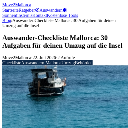
Move2Mallorca
Startseite
Ratgeber
🧭
Auswandern
🌒
Sonnenfinsternis
Kontakt
Kostenlose
Tools
Blog
/
Auswander-Checkliste Mallorca: 30 Aufgaben für deinen
Umzug auf die Insel
Auswander-Checkliste Mallorca: 30
Aufgaben für deinen Umzug auf die Insel
Move2Mallorca
·
22. Juli 2026
·
2
Aufrufe
Checkliste
Auswandern Mallorca
Umzug
Behörden