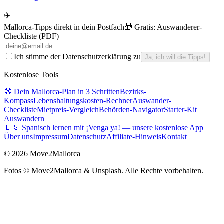
✈️
Mallorca-Tipps direkt in dein Postfach
🎁 Gratis:
Auswanderer-
Checkliste (PDF)
Ich stimme der Datenschutzerklärung zu
Ja, ich will die Tipps!
Kostenlose Tools
🧭 Dein Mallorca-Plan in 3 Schritten
Bezirks-
Kompass
Lebenshaltungskosten-Rechner
Auswander-
Checkliste
Mietpreis-Vergleich
Behörden-Navigator
Starter-Kit
Auswandern
🇪🇸 Spanisch lernen mit ¡Venga ya! — unsere kostenlose App
Über uns
Impressum
Datenschutz
Affiliate-Hinweis
Kontakt
©
2026
Move2Mallorca
Fotos ©
Move2Mallorca
& Unsplash. Alle Rechte vorbehalten.