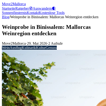
Move2Mallorca
Startseite
Ratgeber
🧭
Auswandern
🌒
Sonnenfinsternis
Kontakt
Kostenlose
Tools
Blog
/
Weinprobe in Binissalem: Mallorcas Weinregion entdecken
Weinprobe in Binissalem: Mallorcas
Weinregion entdecken
Move2Mallorca
·
29. Mai 2026
·
2
Aufrufe
Wein
Ausflug
Kulinarik
Kultur
Genuss