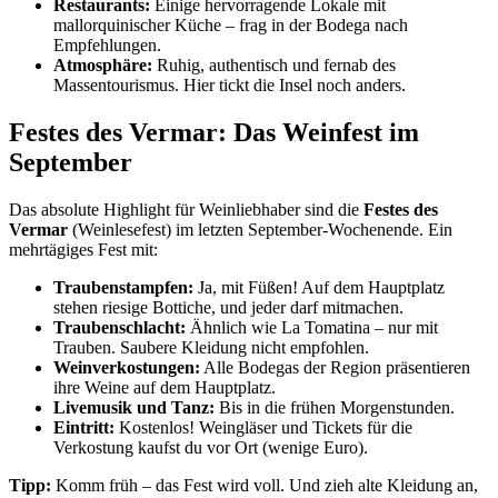
Restaurants:
Einige hervorragende Lokale mit
mallorquinischer Küche – frag in der Bodega nach
Empfehlungen.
Atmosphäre:
Ruhig, authentisch und fernab des
Massentourismus. Hier tickt die Insel noch anders.
Festes des Vermar: Das Weinfest im
September
Das absolute Highlight für Weinliebhaber sind die
Festes des
Vermar
(Weinlesefest) im letzten September-Wochenende. Ein
mehrtägiges Fest mit:
Traubenstampfen:
Ja, mit Füßen! Auf dem Hauptplatz
stehen riesige Bottiche, und jeder darf mitmachen.
Traubenschlacht:
Ähnlich wie La Tomatina – nur mit
Trauben. Saubere Kleidung nicht empfohlen.
Weinverkostungen:
Alle Bodegas der Region präsentieren
ihre Weine auf dem Hauptplatz.
Livemusik und Tanz:
Bis in die frühen Morgenstunden.
Eintritt:
Kostenlos! Weingläser und Tickets für die
Verkostung kaufst du vor Ort (wenige Euro).
Tipp:
Komm früh – das Fest wird voll. Und zieh alte Kleidung an,