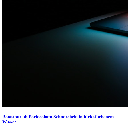
Bootstour ab Portocolom: Schnorcheln in türkisfarbenem
Wasser