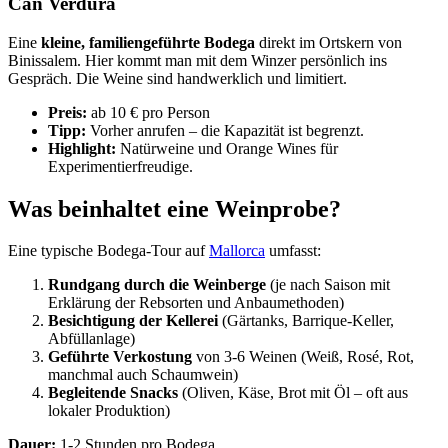
Can Verdura
Eine
kleine, familiengeführte Bodega
direkt im Ortskern von
Binissalem. Hier kommt man mit dem Winzer persönlich ins
Gespräch. Die Weine sind handwerklich und limitiert.
Preis:
ab 10 € pro Person
Tipp:
Vorher anrufen – die Kapazität ist begrenzt.
Highlight:
Natürweine und Orange Wines für
Experimentierfreudige.
Was beinhaltet eine Weinprobe?
Eine typische Bodega-Tour auf
Mallorca
umfasst:
Rundgang durch die Weinberge
(je nach Saison mit
Erklärung der Rebsorten und Anbaumethoden)
Besichtigung der Kellerei
(Gärtanks, Barrique-Keller,
Abfüllanlage)
Geführte Verkostung
von 3-6 Weinen (Weiß, Rosé, Rot,
manchmal auch Schaumwein)
Begleitende Snacks
(Oliven, Käse, Brot mit Öl – oft aus
lokaler Produktion)
Dauer:
1-2 Stunden pro Bodega