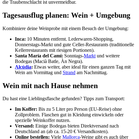
die Traubenschlacht ist unvermeidbar.
Tagesausflug planen: Wein + Umgebung
Kombiniere deine Weinprobe mit einem Besuch der Umgebung:
Inca:
10 Minuten entfernt. Lederwaren-Shopping,
Donnerstags-Markt und gute Celler-Restaurants (traditionelle
Kellerrestaurants mit riesigen Portionen).
Santa María del Camí:
Sonntags-
Markt
und weitere
Bodegas (Macià Batle, Àn Negra).
Alcúdia
:
Etwas weiter, aber ideal für einen ganzen Tag mit
Wein am Vormittag und
Strand
am Nachmittag.
Wein mit nach Hause nehmen
Du hast eine Lieblingsflasche gefunden? Tipps zum Transport:
Im Koffer:
Bis zu 5 Liter pro Person (EU-Reise) ohne
Zollproblem. Flaschen gut in Kleidung einwickeln oder
spezielle Weinkoffer nutzen.
Versand:
Einige Bodegas bieten Direktversand nach
Deutschland an (ab ca. 15-20 € Versandkosten).
Online bestellen:
Viele
Mallorca
-Weine gibt es auch über