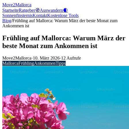
Move2Mallorca
Startseite
Ratgeber
🧭
Auswandern
🌒
Sonnenfinsternis
Kontakt
Kostenlose
Tools
Blog
/
Frühling auf Mallorca: Warum März der beste Monat zum
Ankommen ist
Frühling auf Mallorca: Warum März der
beste Monat zum Ankommen ist
Move2Mallorca
·
10. März 2026
·
12
Aufrufe
Mallorca
Frühling
Ankommen
Tipps