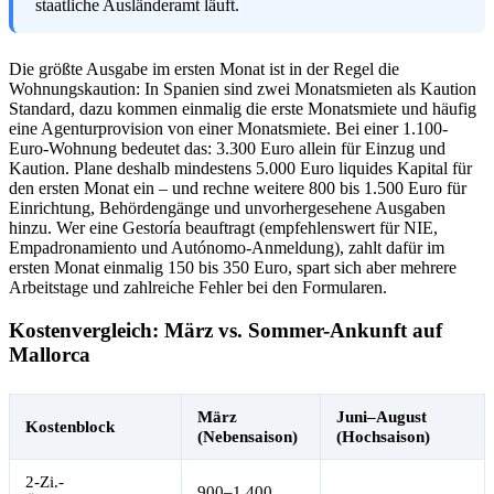
staatliche Ausländeramt läuft.
Die größte Ausgabe im ersten Monat ist in der Regel die
Wohnungskaution: In Spanien sind zwei Monatsmieten als Kaution
Standard, dazu kommen einmalig die erste Monatsmiete und häufig
eine Agenturprovision von einer Monatsmiete. Bei einer 1.100-
Euro-Wohnung bedeutet das: 3.300 Euro allein für Einzug und
Kaution. Plane deshalb mindestens 5.000 Euro liquides Kapital für
den ersten Monat ein – und rechne weitere 800 bis 1.500 Euro für
Einrichtung, Behördengänge und unvorhergesehene Ausgaben
hinzu. Wer eine Gestoría beauftragt (empfehlenswert für NIE,
Empadronamiento und Autónomo-Anmeldung), zahlt dafür im
ersten Monat einmalig 150 bis 350 Euro, spart sich aber mehrere
Arbeitstage und zahlreiche Fehler bei den Formularen.
Kostenvergleich: März vs. Sommer-Ankunft auf
Mallorca
März
Juni–August
Kostenblock
(Nebensaison)
(Hochsaison)
2-Zi.-
900–1.400