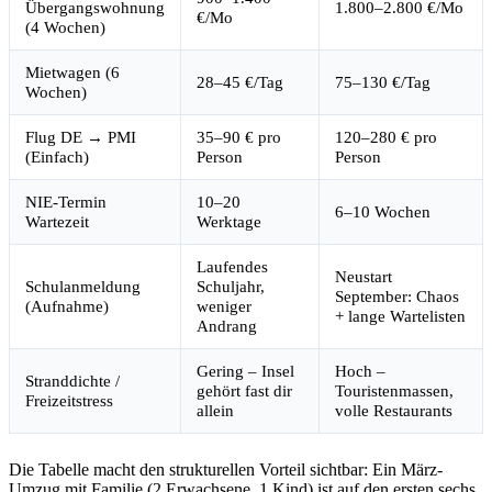
Übergangswohnung
1.800–2.800 €/Mo
€/Mo
(4 Wochen)
Mietwagen (6
28–45 €/Tag
75–130 €/Tag
Wochen)
Flug DE → PMI
35–90 € pro
120–280 € pro
(Einfach)
Person
Person
NIE-Termin
10–20
6–10 Wochen
Wartezeit
Werktage
Laufendes
Neustart
Schulanmeldung
Schuljahr,
September: Chaos
(Aufnahme)
weniger
+ lange Wartelisten
Andrang
Gering – Insel
Hoch –
Stranddichte /
gehört fast dir
Touristenmassen,
Freizeitstress
allein
volle Restaurants
Die Tabelle macht den strukturellen Vorteil sichtbar: Ein März-
Umzug mit Familie (2 Erwachsene, 1 Kind) ist auf den ersten sechs