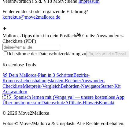
Verantwortlich i.S.d. § 18 MStV: siehe
Impressum
.
Fehler entdeckt oder ergänzende Erfahrung?
korrektur@move2mallorca.de
✈️
Mallorca-Tipps direkt in dein Postfach
🎁 Gratis:
Auswanderer-
Checkliste (PDF)
Ich stimme der Datenschutzerklärung zu
Ja, ich will die Tipps!
Kostenlose Tools
🧭 Dein Mallorca-Plan in 3 Schritten
Bezirks-
Kompass
Lebenshaltungskosten-Rechner
Auswander-
Checkliste
Mietpreis-Vergleich
Behörden-Navigator
Starter-Kit
Auswandern
🇪🇸 Spanisch lernen mit ¡Venga ya! — unsere kostenlose App
Über uns
Impressum
Datenschutz
Affiliate-Hinweis
Kontakt
©
2026
Move2Mallorca
Fotos ©
Move2Mallorca
& Unsplash. Alle Rechte vorbehalten.