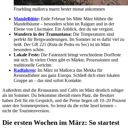
Fruehling mallorca maerz bester monat ankommen
Mandelblüte
:
Ende Februar bis Mitte März blühen die
Mandelbäume – besonders schön im Raiguer und in der
Ebene von Llucmajor. Ein Anblick, den du nie vergisst.
Wandern in der Tramuntana:
Die Temperaturen sind
perfekt für Bergwanderungen. Im Sommer ist es dafür viel zu
heiß. Der GR 221 (Ruta de Pedra en Sec) ist im März
besonders schön.
Lokale Feste:
Die Fastenzeit bringt verschiedene Dorffeste
mit sich. In vielen Orten gibt es Märkte, Prozessionen und
traditionelle Gerichte.
Radfahren
:
Im März ist Mallorca das Mekka für
Rennradfahrer aus ganz Europa. Schließ dich einer lokalen
Gruppe an – das sind sofort Kontakte.
Außerdem sind die Restaurants und Cafés im März deutlich ruhiger
als im Sommer. Du bekommst überall einen Platz, die Besitzer
haben Zeit für ein Gespräch, und die Preise liegen oft 10–20 Prozent
unter den Sommerpreisen. So lernst du die echte Insel kennen –
nicht die Touristenversion.
Die ersten Wochen im März: So startest