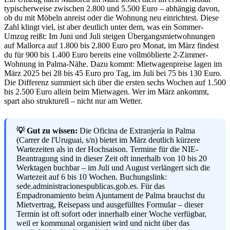
typischerweise zwischen 2.800 und 5.500 Euro – abhängig davon,
ob du mit Möbeln anreist oder die Wohnung neu einrichtest. Diese
Zahl klingt viel, ist aber deutlich unter dem, was ein Sommer-
Umzug reißt: Im Juni und Juli steigen Übergangsmietwohnungen
auf Mallorca auf 1.800 bis 2.800 Euro pro Monat, im März findest
du für 900 bis 1.400 Euro bereits eine vollmöblierte 2-Zimmer-
Wohnung in Palma-Nähe. Dazu kommt: Mietwagenpreise lagen im
März 2025 bei 28 bis 45 Euro pro Tag, im Juli bei 75 bis 130 Euro.
Die Differenz summiert sich über die ersten sechs Wochen auf 1.500
bis 2.500 Euro allein beim Mietwagen. Wer im März ankommt,
spart also strukturell – nicht nur am Wetter.
💡 Gut zu wissen:
Die Oficina de Extranjería in Palma
(Carrer de l'Uruguai, s/n) bietet im März deutlich kürzere
Wartezeiten als in der Hochsaison. Termine für die NIE-
Beantragung sind in dieser Zeit oft innerhalb von 10 bis 20
Werktagen buchbar – im Juli und August verlängert sich die
Wartezeit auf 6 bis 10 Wochen. Buchungslink:
sede.administracionespublicas.gob.es. Für das
Empadronamiento beim Ajuntament de Palma brauchst du
Mietvertrag, Reisepass und ausgefülltes Formular – dieser
Termin ist oft sofort oder innerhalb einer Woche verfügbar,
weil er kommunal organisiert wird und nicht über das