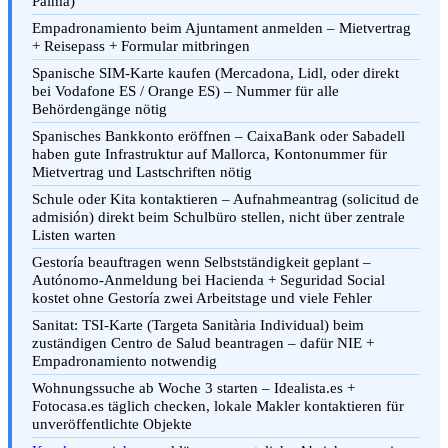
Palma)
Empadronamiento beim Ajuntament anmelden – Mietvertrag
+ Reisepass + Formular mitbringen
Spanische SIM-Karte kaufen (Mercadona, Lidl, oder direkt
bei Vodafone ES / Orange ES) – Nummer für alle
Behördengänge nötig
Spanisches Bankkonto eröffnen – CaixaBank oder Sabadell
haben gute Infrastruktur auf Mallorca, Kontonummer für
Mietvertrag und Lastschriften nötig
Schule oder Kita kontaktieren – Aufnahmeantrag (solicitud de
admisión) direkt beim Schulbüro stellen, nicht über zentrale
Listen warten
Gestoría beauftragen wenn Selbstständigkeit geplant –
Autónomo-Anmeldung bei Hacienda + Seguridad Social
kostet ohne Gestoría zwei Arbeitstage und viele Fehler
Sanitat: TSI-Karte (Targeta Sanitària Individual) beim
zuständigen Centro de Salud beantragen – dafür NIE +
Empadronamiento notwendig
Wohnungssuche ab Woche 3 starten – Idealista.es +
Fotocasa.es täglich checken, lokale Makler kontaktieren für
unveröffentlichte Objekte