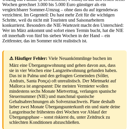
Wochen gerechnet 3.000 bis 5.000 Euro günstiger als ein
vergleichbarer Sommer-Umzug – ohne dass du auf irgendetwas
verzichtest. Im Gegenteil: Du hast mehr Zeit für die wichtigen
Schritte, weil du nicht mit Touristen und Saisonarbeitern
konkurrierst. Besonders die NIE-Wartezeit macht den Unterschied:
Wer im März ankommt und sofort einen Termin bucht, hat die NIE
oft innerhalb von fünf bis sieben Wochen in der Hand – ein
Zeitfenster, das im Sommer nicht realistisch ist.
⚠️ Häufiger Fehler:
Viele Neuankömmlinge buchen im
März eine Übergangswohnung und gehen davon aus, dass
sie in vier Wochen eine Langzeitwohnung gefunden haben.
Das ist in Palma und den gefragten Gemeinden (Sóller,
Andratx, Santa Ponça) oft unrealistisch. Der Mietmarkt auf
Mallorca ist angespannt: Die meisten Vermieter wollen
mindestens sechs Monate Mietvertrag, verlangen spanische
Steuernummer (NIE) und manchmal spanische
Gehaltsabrechnungen als Solvenznachweis. Plane deshalb
lieber zwei Monate Übergangsunterkunft ein und starte deine
Langzeitsuche frühestens drei Wochen vor Ablauf der
Übergangsphase – sonst riskierst du, unter Zeitdruck zu
schlechten Konditionen abzuschließen.