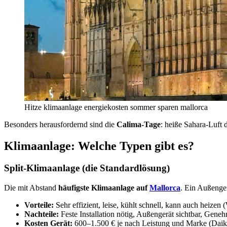
Hitze klimaanlage energiekosten sommer sparen mallorca
Besonders herausfordernd sind die
Calima-Tage
: heiße Sahara-Luft
Klimaanlage: Welche Typen gibt es?
Split-Klimaanlage (die Standardlösung)
Die mit Abstand
häufigste Klimaanlage auf
Mallorca
. Ein Außenger
Vorteile:
Sehr effizient, leise, kühlt schnell, kann auch heize
Nachteile:
Feste Installation nötig, Außengerät sichtbar, Gene
Kosten Gerät:
600–1.500 € je nach Leistung und Marke (Daikin