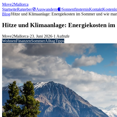
Move2Mallorca
Startseite
Ratgeber
🧭
Auswandern
🌒
Sonnenfinsternis
Kontakt
Kostenlo
Blog
/
Hitze und Klimaanlage: Energiekosten im Sommer und wie man
Hitze und Klimaanlage: Energiekosten im
Move2Mallorca
·
23. Juni 2026
·
1
Aufrufe
Wohnen
Finanzen
Sommer
Alltag
Tipps