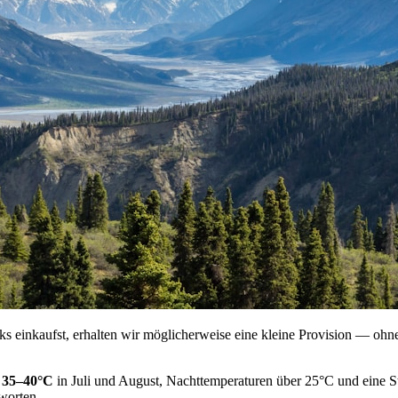
ks einkaufst, erhalten wir möglicherweise eine kleine Provision — ohne
:
35–40°C
in Juli und August, Nachttemperaturen über 25°C und eine St
tworten.