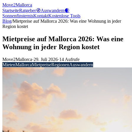
Move2Mallorca
Startseite
Ratgeber
🧭
Auswandern
🌒
Sonnenfinsternis
Kontakt
Kostenlose
Tools
Blog
/
Mietpreise auf Mallorca 2026: Was eine Wohnung in jeder
Region kostet
Mietpreise auf Mallorca 2026: Was eine
Wohnung in jeder Region kostet
Move2Mallorca
·
29. Juli 2026
·
14
Aufrufe
Mieten
Mallorca
Mietpreise
Regionen
Auswandern