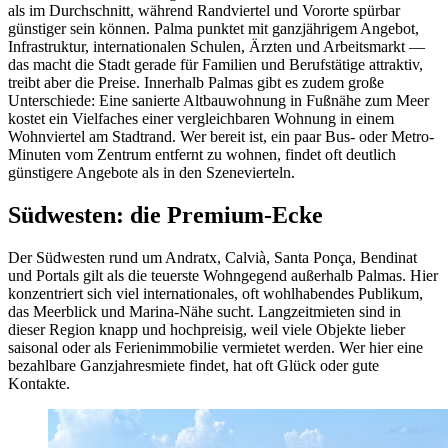
als im Durchschnitt, während Randviertel und Vororte spürbar
günstiger sein können. Palma punktet mit ganzjährigem Angebot,
Infrastruktur, internationalen Schulen, Ärzten und Arbeitsmarkt —
das macht die Stadt gerade für Familien und Berufstätige attraktiv,
treibt aber die Preise. Innerhalb Palmas gibt es zudem große
Unterschiede: Eine sanierte Altbauwohnung in Fußnähe zum Meer
kostet ein Vielfaches einer vergleichbaren Wohnung in einem
Wohnviertel am Stadtrand. Wer bereit ist, ein paar Bus- oder Metro-
Minuten vom Zentrum entfernt zu wohnen, findet oft deutlich
günstigere Angebote als in den Szenevierteln.
Südwesten: die Premium-Ecke
Der Südwesten rund um Andratx, Calvià, Santa Ponça, Bendinat
und Portals gilt als die teuerste Wohngegend außerhalb Palmas. Hier
konzentriert sich viel internationales, oft wohlhabendes Publikum,
das Meerblick und Marina-Nähe sucht. Langzeitmieten sind in
dieser Region knapp und hochpreisig, weil viele Objekte lieber
saisonal oder als Ferienimmobilie vermietet werden. Wer hier eine
bezahlbare Ganzjahresmiete findet, hat oft Glück oder gute
Kontakte.