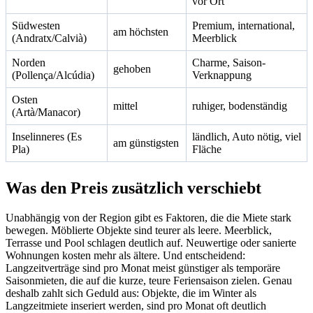
vor Ort
Südwesten
Premium, international,
am höchsten
(Andratx/Calvià)
Meerblick
Norden
Charme, Saison-
gehoben
(Pollença/Alcúdia)
Verknappung
Osten
mittel
ruhiger, bodenständig
(Artà/Manacor)
Inselinneres (Es
ländlich, Auto nötig, viel
am günstigsten
Pla)
Fläche
Was den Preis zusätzlich verschiebt
Unabhängig von der Region gibt es Faktoren, die die Miete stark
bewegen. Möblierte Objekte sind teurer als leere. Meerblick,
Terrasse und Pool schlagen deutlich auf. Neuwertige oder sanierte
Wohnungen kosten mehr als ältere. Und entscheidend:
Langzeitverträge sind pro Monat meist günstiger als temporäre
Saisonmieten, die auf die kurze, teure Feriensaison zielen. Genau
deshalb zahlt sich Geduld aus: Objekte, die im Winter als
Langzeitmiete inseriert werden, sind pro Monat oft deutlich