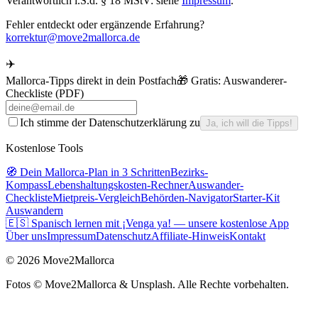
Verantwortlich i.S.d. § 18 MStV: siehe
Impressum
.
Fehler entdeckt oder ergänzende Erfahrung?
korrektur@move2mallorca.de
✈️
Mallorca-Tipps direkt in dein Postfach
🎁 Gratis:
Auswanderer-
Checkliste (PDF)
Ich stimme der Datenschutzerklärung zu
Ja, ich will die Tipps!
Kostenlose Tools
🧭 Dein Mallorca-Plan in 3 Schritten
Bezirks-
Kompass
Lebenshaltungskosten-Rechner
Auswander-
Checkliste
Mietpreis-Vergleich
Behörden-Navigator
Starter-Kit
Auswandern
🇪🇸 Spanisch lernen mit ¡Venga ya! — unsere kostenlose App
Über uns
Impressum
Datenschutz
Affiliate-Hinweis
Kontakt
©
2026
Move2Mallorca
Fotos ©
Move2Mallorca
& Unsplash. Alle Rechte vorbehalten.