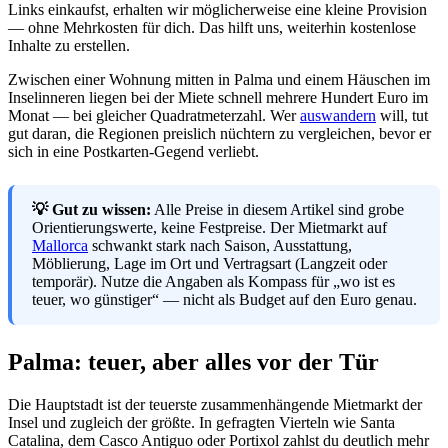
Links einkaufst, erhalten wir möglicherweise eine kleine Provision
— ohne Mehrkosten für dich. Das hilft uns, weiterhin kostenlose
Inhalte zu erstellen.
Zwischen einer Wohnung mitten in Palma und einem Häuschen im
Inselinneren liegen bei der Miete schnell mehrere Hundert Euro im
Monat — bei gleicher Quadratmeterzahl. Wer
auswandern
will, tut
gut daran, die Regionen preislich nüchtern zu vergleichen, bevor er
sich in eine Postkarten-Gegend verliebt.
💡 Gut zu wissen:
Alle Preise in diesem Artikel sind grobe
Orientierungswerte, keine Festpreise. Der Mietmarkt auf
Mallorca
schwankt stark nach Saison, Ausstattung,
Möblierung, Lage im Ort und Vertragsart (Langzeit oder
temporär). Nutze die Angaben als Kompass für „wo ist es
teuer, wo günstiger“ — nicht als Budget auf den Euro genau.
Palma: teuer, aber alles vor der Tür
Die Hauptstadt ist der teuerste zusammenhängende Mietmarkt der
Insel und zugleich der größte. In gefragten Vierteln wie Santa
Catalina, dem Casco Antiguo oder Portixol zahlst du deutlich mehr