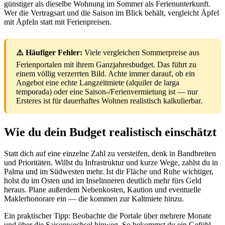
günstiger als dieselbe Wohnung im Sommer als Ferienunterkunft.
Wer die Vertragsart und die Saison im Blick behält, vergleicht Äpfel
mit Äpfeln statt mit Ferienpreisen.
⚠️ Häufiger Fehler:
Viele vergleichen Sommerpreise aus
Ferienportalen mit ihrem Ganzjahresbudget. Das führt zu
einem völlig verzerrten Bild. Achte immer darauf, ob ein
Angebot eine echte Langzeitmiete (alquiler de larga
temporada) oder eine Saison-/Ferienvermietung ist — nur
Ersteres ist für dauerhaftes Wohnen realistisch kalkulierbar.
Wie du dein Budget realistisch einschätzt
Statt dich auf eine einzelne Zahl zu versteifen, denk in Bandbreiten
und Prioritäten. Willst du Infrastruktur und kurze Wege, zahlst du in
Palma und im Südwesten mehr. Ist dir Fläche und Ruhe wichtiger,
holst du im Osten und im Inselinneren deutlich mehr fürs Geld
heraus. Plane außerdem Nebenkosten, Kaution und eventuelle
Maklerhonorare ein — die kommen zur Kaltmiete hinzu.
Ein praktischer Tipp: Beobachte die Portale über mehrere Monate
und über die Saisonwechsel hinweg. So bekommst du ein Gefühl