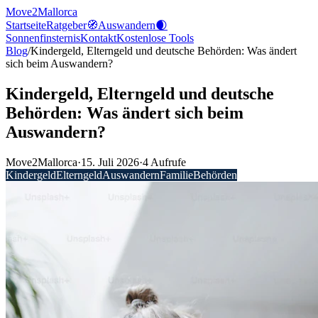
Move2Mallorca
Startseite
Ratgeber
🧭
Auswandern
🌒
Sonnenfinsternis
Kontakt
Kostenlose
Tools
Blog
/
Kindergeld, Elterngeld und deutsche Behörden: Was ändert
sich beim Auswandern?
Kindergeld, Elterngeld und deutsche
Behörden: Was ändert sich beim
Auswandern?
Move2Mallorca
·
15. Juli 2026
·
4
Aufrufe
Kindergeld
Elterngeld
Auswandern
Familie
Behörden