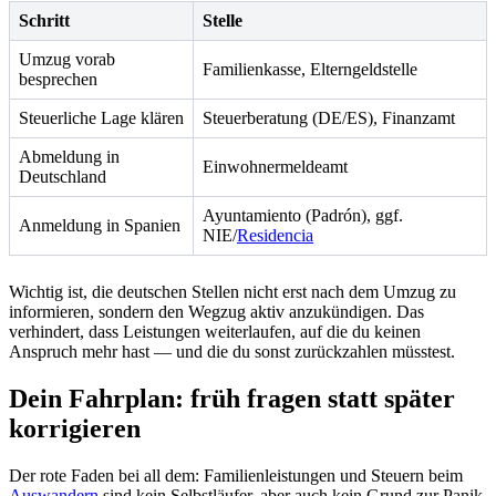
Schritt
Stelle
Umzug vorab
Familienkasse, Elterngeldstelle
besprechen
Steuerliche Lage klären
Steuerberatung (DE/ES), Finanzamt
Abmeldung in
Einwohnermeldeamt
Deutschland
Ayuntamiento (Padrón), ggf.
Anmeldung in Spanien
NIE/
Residencia
Wichtig ist, die deutschen Stellen nicht erst nach dem Umzug zu
informieren, sondern den Wegzug aktiv anzukündigen. Das
verhindert, dass Leistungen weiterlaufen, auf die du keinen
Anspruch mehr hast — und die du sonst zurückzahlen müsstest.
Dein Fahrplan: früh fragen statt später
korrigieren
Der rote Faden bei all dem: Familienleistungen und Steuern beim
Auswandern
sind kein Selbstläufer, aber auch kein Grund zur Panik.