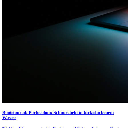
Bootstour ab Portocolom: Schnorcheln in türkisfarbenem
Wasser