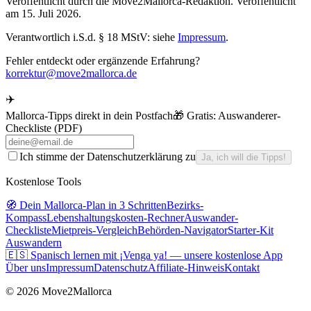
Veröffentlicht durch die
Move2Mallorca
-Redaktion.
Veröffentlicht
am
15. Juli 2026
.
Verantwortlich i.S.d. § 18 MStV: siehe
Impressum
.
Fehler entdeckt oder ergänzende Erfahrung?
korrektur@move2mallorca.de
✈️
Mallorca-Tipps direkt in dein Postfach
🎁 Gratis:
Auswanderer-
Checkliste (PDF)
Ich stimme der Datenschutzerklärung zu
Ja, ich will die Tipps!
Kostenlose Tools
🧭 Dein Mallorca-Plan in 3 Schritten
Bezirks-
Kompass
Lebenshaltungskosten-Rechner
Auswander-
Checkliste
Mietpreis-Vergleich
Behörden-Navigator
Starter-Kit
Auswandern
🇪🇸 Spanisch lernen mit ¡Venga ya! — unsere kostenlose App
Über uns
Impressum
Datenschutz
Affiliate-Hinweis
Kontakt
©
2026
Move2Mallorca