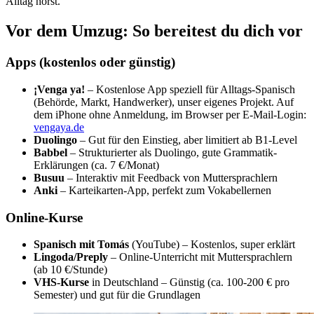
Alltag hörst.
Vor dem Umzug: So bereitest du dich vor
Apps (kostenlos oder günstig)
¡Venga ya!
– Kostenlose App speziell für Alltags-Spanisch
(Behörde, Markt, Handwerker), unser eigenes Projekt. Auf
dem iPhone ohne Anmeldung, im Browser per E-Mail-Login:
vengaya.de
Duolingo
– Gut für den Einstieg, aber limitiert ab B1-Level
Babbel
– Strukturierter als Duolingo, gute Grammatik-
Erklärungen (ca. 7 €/Monat)
Busuu
– Interaktiv mit Feedback von Muttersprachlern
Anki
– Karteikarten-App, perfekt zum Vokabellernen
Online-Kurse
Spanisch mit Tomás
(YouTube) – Kostenlos, super erklärt
Lingoda/Preply
– Online-Unterricht mit Muttersprachlern
(ab 10 €/Stunde)
VHS-Kurse
in Deutschland – Günstig (ca. 100-200 € pro
Semester) und gut für die Grundlagen