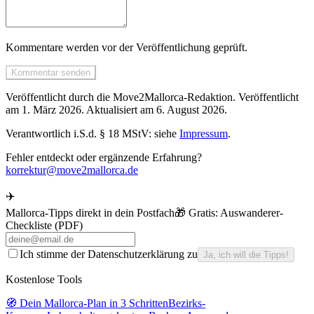
Kommentare werden vor der Veröffentlichung geprüft.
Kommentar senden
Veröffentlicht durch die
Move2Mallorca
-Redaktion.
Veröffentlicht
am
1. März 2026
.
Aktualisiert am
6. August 2026
.
Verantwortlich i.S.d. § 18 MStV: siehe
Impressum
.
Fehler entdeckt oder ergänzende Erfahrung?
korrektur@move2mallorca.de
✈️
Mallorca-Tipps direkt in dein Postfach
🎁 Gratis:
Auswanderer-
Checkliste (PDF)
Ich stimme der Datenschutzerklärung zu
Ja, ich will die Tipps!
Kostenlose Tools
🧭 Dein Mallorca-Plan in 3 Schritten
Bezirks-