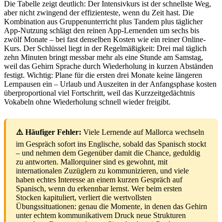
Die Tabelle zeigt deutlich: Der Intensivkurs ist der schnellste Weg,
aber nicht zwingend der effizienteste, wenn du Zeit hast. Die
Kombination aus Gruppenunterricht plus Tandem plus täglicher
App-Nutzung schlägt den reinen App-Lernenden um sechs bis
zwölf Monate – bei fast denselben Kosten wie ein reiner Online-
Kurs. Der Schlüssel liegt in der Regelmäßigkeit: Drei mal täglich
zehn Minuten bringt messbar mehr als eine Stunde am Samstag,
weil das Gehirn Sprache durch Wiederholung in kurzen Abständen
festigt. Wichtig: Plane für die ersten drei Monate keine längeren
Lernpausen ein – Urlaub und Auszeiten in der Anfangsphase kosten
überproportional viel Fortschritt, weil das Kurzzeitgedächtnis
Vokabeln ohne Wiederholung schnell wieder freigibt.
⚠️ Häufiger Fehler:
Viele Lernende auf Mallorca wechseln
im Gespräch sofort ins Englische, sobald das Spanisch stockt
– und nehmen dem Gegenüber damit die Chance, geduldig
zu antworten. Mallorquiner sind es gewohnt, mit
internationalen Zuzüglern zu kommunizieren, und viele
haben echtes Interesse an einem kurzen Gespräch auf
Spanisch, wenn du erkennbar lernst. Wer beim ersten
Stocken kapituliert, verliert die wertvollsten
Übungssituationen: genau die Momente, in denen das Gehirn
unter echtem kommunikativem Druck neue Strukturen