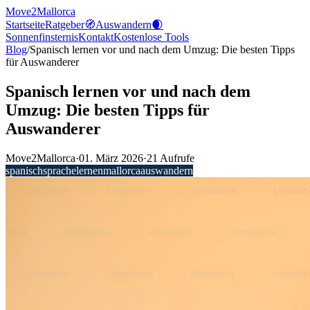
Move2Mallorca
Startseite
Ratgeber
🧭
Auswandern
🌒
Sonnenfinsternis
Kontakt
Kostenlose
Tools
Blog
/
Spanisch lernen vor und nach dem Umzug: Die besten Tipps
für Auswanderer
Spanisch lernen vor und nach dem
Umzug: Die besten Tipps für
Auswanderer
Move2Mallorca
·
01. März 2026
·
21
Aufrufe
spanisch
sprache
lernen
mallorca
auswandern