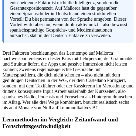
entscheidende Faktor ist nicht die Intelligenz, sondern die
Gesamtexpositionszeit. Auf Mallorca hast du gegenüber
einem Sprachschüler in Deutschland einen strukturellen
Vorteil: Du bist permanent von der Sprache umgeben. Dieser
Vorteil wirkt aber nur, wenn du ihn aktiv nutzt – also bewusst
spanischsprachige Gesprächs- und Mediensituationen
aufsuchst, statt in der Deutsch-Enklave zu verweilen.
Drei Faktoren beschleunigen das Lerntempo auf Mallorca
nachweisbar: erstens ein fester Kurs mit Lehrperson, der Grammatik
und Struktur liefert, die Apps und passive Immersion nicht leisten
können; zweitens regelmäßige echte Gespräche mit
Muttersprachlern, die dich nicht schonen – also nicht mit dem
geduldigen Deutschen in der WG, der dein Castellano korrigiert,
sondern mit dem Taxifahrer oder der Kassiererin im Mercadona; und
drittens konsequente Input-Arbeit außerhalb der Kurszeiten, also
spanisches Radio, Podcasts und Fernsehen als Hintergrundrauschen
im Alltag. Wer alle drei Wege kombiniert, braucht realistisch sechs
bis acht Monate von Null auf kommunikatives B1.
Lernmethoden im Vergleich: Zeitaufwand und
Fortschrittsgeschwindigkeit