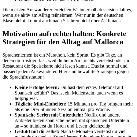
Die meisten Auswanderer erreichen B1 innerhalb des ersten Jahres,
wenn sie aktiv am Alltag teilnehmen. Wer nur in der deutschen
Blase bleibt, kommt auch nach 5 Jahren nicht über A2 hinaus.
Motivation aufrechterhalten: Konkrete
Strategien für den Alltag auf Mallorca
Sprachenlernen ist ein Marathon, kein Sprint. Es gibt Tage, an
denen du frustriert bist, weil du beim Amt nichts verstehst oder im
Restaurant die Speisekarte nicht lesen kannst. Das ist normal und
passiert jedem Auswanderer. Hier sind bewährte Strategien gegen
die Sprachfrustration:
Kleine Erfolge feiern:
Du hast dein erstes Telefonat auf
Spanisch geführt? Das ist ein Meilenstein, auch wenn es
holprig war.
Tägliche Mini-Einheiten:
15 Minuten pro Tag bringen mehr
als eine Drei-Stunden-Session einmal pro Woche.
Spanische Serien mit Untertiteln:
Netflix und andere
Anbieter bieten spanische Serien mit spanischen Untertiteln
an – so trainierst du Hören und Lesen gleichzeitig.
Geduld mit dir selbst:
Nach 6 Monaten verstehst du viel
mehr als du denkst. Sprachlernen folgt einer Kurve – es geht