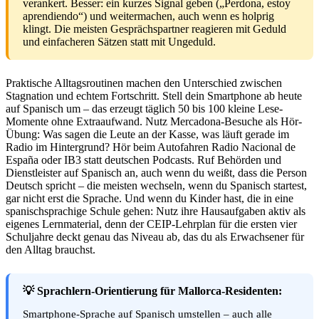
verankert. Besser: ein kurzes Signal geben („Perdona, estoy
aprendiendo“) und weitermachen, auch wenn es holprig
klingt. Die meisten Gesprächspartner reagieren mit Geduld
und einfacheren Sätzen statt mit Ungeduld.
Praktische Alltagsroutinen machen den Unterschied zwischen
Stagnation und echtem Fortschritt. Stell dein Smartphone ab heute
auf Spanisch um – das erzeugt täglich 50 bis 100 kleine Lese-
Momente ohne Extraaufwand. Nutz Mercadona-Besuche als Hör-
Übung: Was sagen die Leute an der Kasse, was läuft gerade im
Radio im Hintergrund? Hör beim Autofahren Radio Nacional de
España oder IB3 statt deutschen Podcasts. Ruf Behörden und
Dienstleister auf Spanisch an, auch wenn du weißt, dass die Person
Deutsch spricht – die meisten wechseln, wenn du Spanisch startest,
gar nicht erst die Sprache. Und wenn du Kinder hast, die in eine
spanischsprachige Schule gehen: Nutz ihre Hausaufgaben aktiv als
eigenes Lernmaterial, denn der CEIP-Lehrplan für die ersten vier
Schuljahre deckt genau das Niveau ab, das du als Erwachsener für
den Alltag brauchst.
💡 Sprachlern-Orientierung für Mallorca-Residenten:
Smartphone-Sprache auf Spanisch umstellen – auch alle