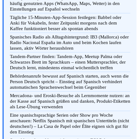
häufig genutzten Apps (WhatsApp, Maps, Wetter) in den
Einstellungen auf Español wechseln
Tägliche 15-Minuten-App-Session festlegen: Babbel oder
Anki für Vokabeln, fester Zeitpunkt morgens nach dem
Kaffee funktioniert besser als spontan abends
Spanisches Radio als Alltagshintergrund: IB3 (Mallorca) oder
Radio Nacional España im Auto und beim Kochen laufen
lassen, aktiv Wörter heraushören
Tandem-Partner finden: Tandem-App, Meetup Palma oder
Schwarzes Brett im Sprachkurs – einen Muttersprachler, der
Deutsch lernt, mindestens einmal wöchentlich treffen
Behördenanrufe bewusst auf Spanisch starten, auch wenn die
Person Deutsch spricht – Einstieg auf Spanisch verhindert
automatischen Sprachenwechsel beim Gegenüber
Mercadona- und Eroski-Besuche als Lernmomente nutzen: an
der Kasse auf Spanisch grüßen und danken, Produkt-Etiketten
als Lese-Übung verwenden
Eine spanischsprachige Serien oder Show pro Woche
anschauen: Netflix Spanisch mit spanischen Untertiteln (nicht
deutschen!) – La Casa de Papel oder Élite eignen sich gut für
den Einstieg